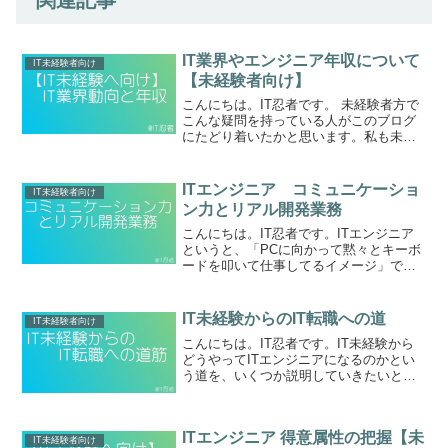
関連記事
IT業界やエンジニア年収について
IT未経験者向け
【未経験者向け】
こんにちは。IT忍者です。 未経験者方で
こんな疑問を持っている人がこのブログ
にたどり着いたかと思います。私も未経
験者＆異種業界からこのIT世界に飛び込
んできた一人で、今やIT業界の裏の裏ま
で熟知するまでに至りました。私の経験
ITエンジニア コミュニケーショ
IT未経験者向け
も含め、IT系指...
ン力とリアル開発業務
こんにちは。IT忍者です。ITエンジニア
というと、「PCに向かって黙々とキーボ
ードを叩いて仕事してるイメージ」です
が、PCよりは人とのコミニュケーション
も超重要という事で、未経験者やキャリ
ア的に浅いエンジニア向けで、出来るIT
IT未経験からのIT転職への道
IT未経験者向け
エンジニアにな...
こんにちは。IT忍者です。IT未経験から
どうやってITエンジニアになるのかとい
う道を、いくつか説明していきたいと思
います。いくつかのIT転職方法について
IT系企業は、新卒IT未経験者に以外に
は、非常に狭い入り口になっているのが
ITエンジニア 得意属性の把握【未
現状です。IT...
IT未経験者向け