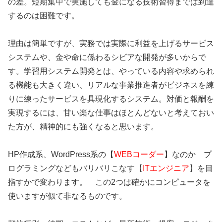
の差。短期集中で実施しても金になる技術習得までは到達
するのは困難です。
理由は簡単ですが、実務では実際に利益を上げるサービス
システムや、金や命に係わるシビアな開発が多いからで
す。学習用システム開発とは、やっている内容や求められ
る機能も大きく違い、リアルな事業推進者がビジネスを練
りに練ったサービスを具現化するシステム。対価と報酬を
実現するには、
甘い楽な仕事はほとんどない
と考えておい
た方が、精神的にも強くなると思います。
HP作成系、WordPress系の【
WEBコーダー
】なのか プ
ログラミングなどもバリバリこなす【
ITエンジニア
】を目
指すかで変わります。 この2つは確かに
コンピュータを
使いますが似て非なるもの
です。