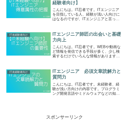
経験者向け】
こんにちは。IT忍者です。ITエンジニア
を目指している人、経験が浅い人向けに
はなるのですが、ITエンジニアと言って
も細分化すると、ITエンジニアのカテゴ
リが沢山ありますので、少し先を見据え
て自分の得意分野を把握するには？とい
ITエンジニア師匠の出会いと基礎
IT未経験者向け
う事についてです...
力向上
こんにちは。IT忍者です。WEBや動画な
ど情報を発信できる手段が多く、少し検
索するだけでいろんな情報がありますね♪
いろんな方のITエンジニアへの考え方が
あり、面白いなっと思います。100人いれ
ば100通りあってもいいと思います。いろ
ITエンジニア 必須文章読解力と
IT未経験者向け
んなIT...
質問力
こんにちは。IT忍者です。未経験者、経
験が浅い方向けの内容です。プログラミ
ング開発言語やミドルウェアなどの知識
習得にも目が行きがちですが、ITエンジ
ニアは文章読解力も非常に重要です。読
解力があるからこそ論理的な展開が可能
という流れになります...
スポンサーリンク