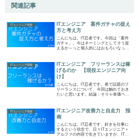
関連記事
ITエンジニア 案件ガチャの捉え
ITエンジニア現役
方と考え方
こんにちは。IT忍者です。今回は「案件
ガチャ」。今はネーミングとしてそう捉
えるか～っと個人的にはおもろいなっと
思いますが、1つだけ言える事は、ITエン
ジニアは、そういった経験を積み重ねて
知見、技術、ノウハウを積み重ねる事が
ITエンジニア フリーランスは稼
ITエンジニア現役
王道ではとは思いま...
げるのか 【現役エンジニア向
け】
こんにちは。IT忍者です。巷で話題のフ
リーランスについて、今回は触れておき
たいと思います。結論：そりゃ単価ベー
スでいえば高くて稼げますそう。ここで
疑問を持ってほしい。そんなに稼げるな
らみんなフリーランスでいいじゃないと
ITエンジニア改善力と自走力 指
ITエンジニア現役
思いますよね？ ところ...
南
こんにちは。IT忍者です。好きを仕事に
するという信念で、日々ITエンジニア＋
アルファの内容で生きていますが、IT業