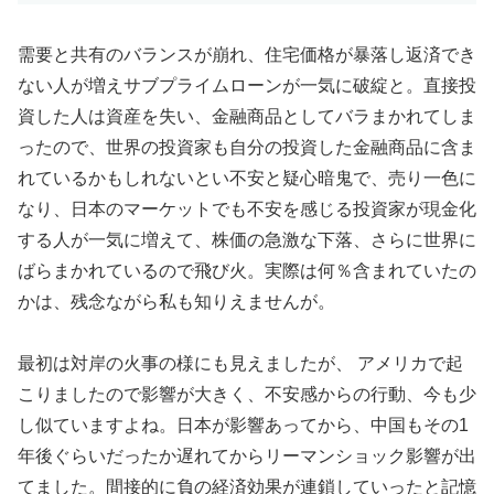
需要と共有のバランスが崩れ、住宅価格が暴落し返済でき
ない人が増えサブプライムローンが一気に破綻と。直接投
資した人は資産を失い、金融商品としてバラまかれてしま
ったので、世界の投資家も自分の投資した金融商品に含ま
れているかもしれないとい不安と疑心暗鬼で、売り一色に
なり、日本のマーケットでも不安を感じる投資家が現金化
する人が一気に増えて、株価の急激な下落、さらに世界に
ばらまかれているので飛び火。実際は何％含まれていたの
かは、残念ながら私も知りえませんが。
最初は対岸の火事の様にも見えましたが、 アメリカで起
こりましたので影響が大きく、不安感からの行動、今も少
し似ていますよね。日本が影響あってから、中国もその1
年後ぐらいだったか遅れてからリーマンショック影響が出
てました。間接的に負の経済効果が連鎖していったと記憶