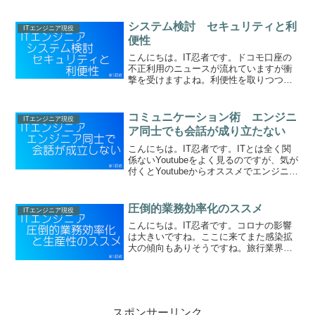
界で生業を立てている人、ITエンジニア
を目指す人や、現役ITエンジニアの人
は、IT系の仕事を好きだと言える環境を
システム検討 セキュリティと利
ITエンジニア現役
自分で作る努力...
便性
こんにちは。IT忍者です。ドコモ口座の
不正利用のニュースが流れていますが衝
撃を受けますよね。利便性を取りつつセ
キュリティ面も考慮する必要がある。口
座の紐づけって怖いなっと思います。性
格が悪い人の方が、セキュリティ対策、
コミュニケーション術 エンジニ
ITエンジニア現役
セキュリティ対応が優れ...
ア同士でも会話が成り立たない
こんにちは。IT忍者です。ITとは全く関
係ないYoutubeをよく見るのですが、気が
付くとYoutubeからオススメでエンジニア
系のYoutuberがレコメンドされて来るの
で、たまにポチってしまうのですが、見
ていると情報を発信している人が、...
圧倒的業務効率化のススメ
ITエンジニア現役
こんにちは。IT忍者です。コロナの影響
は大きいですね。ここに来てまた感染拡
大の傾向もありそうですね。旅行業界は
本当に打撃がデカいと思います。日本の
企業では7割8割が「守りのIT姿勢」とも
言われていますので、より仕事が少なく
なる「XDay」近...
スポンサーリンク